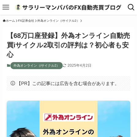
ホーム
FX証券会社
外為オンライン（iサイクル2）
【68万口座登録】外為オンライン自動売
買iサイクル2取引の評判は？初心者も安
心
2025年4月2日
外為オンライン（iサイクル2）
【PR】この記事には広告を含む場合があります。